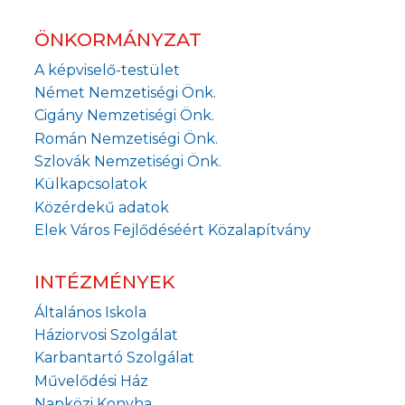
ÖNKORMÁNYZAT
A képviselő-testület
Német Nemzetiségi Önk.
Cigány Nemzetiségi Önk.
Román Nemzetiségi Önk.
Szlovák Nemzetiségi Önk.
Külkapcsolatok
Közérdekű adatok
Elek Város Fejlődéséért Közalapítvány
INTÉZMÉNYEK
Általános Iskola
Háziorvosi Szolgálat
Karbantartó Szolgálat
Művelődési Ház
Napközi Konyha