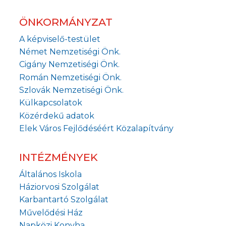
ÖNKORMÁNYZAT
A képviselő-testület
Német Nemzetiségi Önk.
Cigány Nemzetiségi Önk.
Román Nemzetiségi Önk.
Szlovák Nemzetiségi Önk.
Külkapcsolatok
Közérdekű adatok
Elek Város Fejlődéséért Közalapítvány
INTÉZMÉNYEK
Általános Iskola
Háziorvosi Szolgálat
Karbantartó Szolgálat
Művelődési Ház
Napközi Konyha