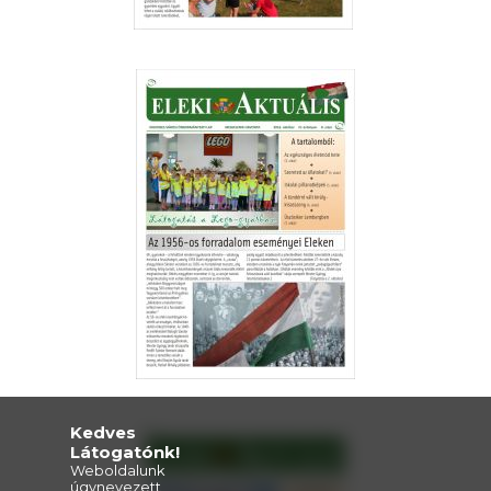
Kedves
Látogatónk!
Weboldalunk
úgynevezett