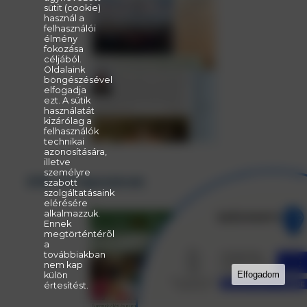
sütit (cookie)
használ a
felhasználói
élmény
fokozása
céljából.
Oldalaink
böngészésével
elfogadja
ezt. A sütik
használatát
kizárólag a
felhasználók
technikai
azonosítására,
illetve
személyre
2015. évi lapszámok:
szabott
szolgáltatásaink
elérésére
alkalmazzuk.
Ennek
megtörténtérõl
a
továbbiakban
nem kap
Elfogadom
külön
értesítést.
A sütik