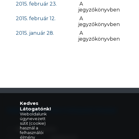
2015. február 23.
A
jegyzőkönyvben
2015. február 12.
A
jegyzőkönyvben
2015. január 28.
A
jegyzőkönyvben
Kedves
Látogatónk!
Eleki Közös Önkormányzati Hivatal
Weboldalunk
úgynevezett
sütit (cookie)
használ a
Cím:
5742 Elek, Gyulai út 2.
felhasználói
élmény
Központi telefonszám:
+36 66 240 411