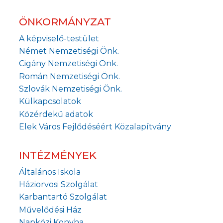
ÖNKORMÁNYZAT
A képviselő-testület
Német Nemzetiségi Önk.
Cigány Nemzetiségi Önk.
Román Nemzetiségi Önk.
Szlovák Nemzetiségi Önk.
Külkapcsolatok
Közérdekű adatok
Elek Város Fejlődéséért Közalapítvány
INTÉZMÉNYEK
Általános Iskola
Háziorvosi Szolgálat
Karbantartó Szolgálat
Művelődési Ház
Napközi Konyha