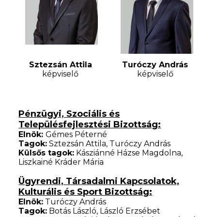
Sztezsán Attila
Turóczy András
képviselő
képviselő
Pénzügyi, Szociális és
Településfejlesztési Bizottság:
Elnök:
Gémes Péterné
Tagok:
Sztezsán Attila, Turóczy András
Külsős tagok:
Kásziánné Házse Magdolna,
Liszkainé Kráder Mária
Ügyrendi, Társadalmi Kapcsolatok,
Kulturális és Sport Bizottság:
Elnök:
Turóczy András
Tagok:
Botás László, László Erzsébet