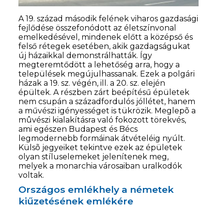
A 19. század második felének viharos gazdasági
fejlődése összefonódott az életszínvonal
emelkedésével, mindenek előtt a középső és
felső rétegek esetében, akik gazdagságukat
új házaikkal demonstrálhatták. Így
megteremtődött a lehetőség arra, hogy a
települések megújulhassanak. Ezek a polgári
házak a 19. sz. végén, ill. a 20. sz. elején
épültek. A részben zárt beépítésű épületek
nem csupán a századfordulós jóllétet, hanem
a művészi igényességet is tükrözik. Meglepõ a
mûvészi kialakításra való fokozott törekvés,
ami egészen Budapest és Bécs
legmodernebb formáinak átvételéig nyúlt.
Külsõ jegyeiket tekintve ezek az épületek
olyan stíluselemeket jelenítenek meg,
melyek a monarchia városaiban uralkodók
voltak.
Országos emlékhely a németek
kiűzetésének emlékére