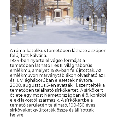
A római katolikus temetőben látható a szépen
felújított kálvária.
1924-ben nyerte el végső formáját a
temetõben látható I. és II. Világháborús
emlékmű, amelyet 1996-ban felújítottak. Az
emlékművön márványtáblákon olvasható az I.
és II. Világháborúban elesettek névsora.
2000. augusztus 5-én avatták ill. szentelték a
temetőben található sírkőkertet. A sírkõkert
ötlete egy most Németországban élõ, korábbi
eleki lakostól származik. A sírkőkertbe a
temető területén található, 100-150 éves
sírköveket gyűjtötték össze és állították
helyre.