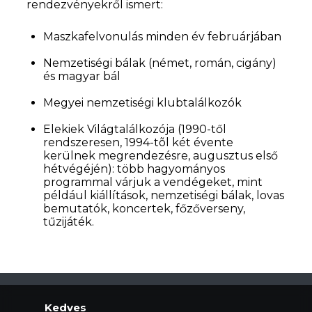
rendezvényekről ismert:
Maszkafelvonulás minden év februárjában
Nemzetiségi bálak (német, román, cigány)
és magyar bál
Megyei nemzetiségi klubtalálkozók
Elekiek Világtalálkozója (1990-től
rendszeresen, 1994-tõl két évente
kerülnek megrendezésre, augusztus első
hétvégéjén): több hagyományos
programmal várjuk a vendégeket, mint
például kiállítások, nemzetiségi bálak, lovas
bemutatók, koncertek, főzőverseny,
tűzijáték.
Kedves