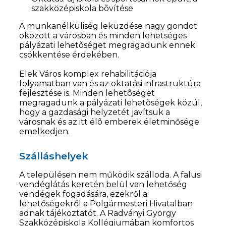
szakközépiskola bõvítése
A munkanélküliség leküzdése nagy gondot
okozott a városban és minden lehetséges
pályázati lehetõséget megragadunk ennek
csökkentése érdekében.
Elek Város komplex rehabilitációja
folyamatban van és az oktatási infrastruktúra
fejlesztése is. Minden lehetõséget
megragadunk a pályázati lehetõségek közül,
hogy a gazdasági helyzetét javítsuk a
városnak és az itt élõ emberek életminősége
emelkedjen.
Szálláshelyek
A településen nem működik szálloda. A falusi
vendéglátás keretén belül van lehetőség
vendégek fogadására, ezekről a
lehetőségekről a Polgármesteri Hivatalban
adnak tájékoztatót. A Radványi György
Szakközépiskola Kollégiumában komfortos