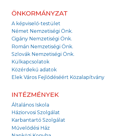
ÖNKORMÁNYZAT
A képviselő-testület
Német Nemzetiségi Önk.
Cigány Nemzetiségi Önk.
Román Nemzetiségi Önk.
Szlovák Nemzetiségi Önk.
Külkapcsolatok
Közérdekű adatok
Elek Város Fejlődéséért Közalapítvány
INTÉZMÉNYEK
Általános Iskola
Háziorvosi Szolgálat
Karbantartó Szolgálat
Művelődési Ház
Napközi Konyha