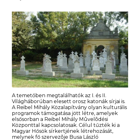
A temetőben megtalálhatók az I. és II.
Világháborúban elesett orosz katonák sírjai is.
A Reibel Mihály Közalapítvány olyan kulturális
programok támogatása jött létre, amelyek
elsősorban a Reibel Mihály Mûvelõdési
Központtal kapcsolatosak. Célul tűzték ki a
Magyar Hősök sírkertjének létrehozását,
melynek fő szervezõje Busa László