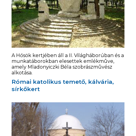
A Hősök kertjében áll a II. Világháborúban és a
munkatáborokban elesettek emlékmûve,
amely Mladonyiczki Béla szobrászmûvész
alkotása.
Római katolikus temető, kálvária,
sírkőkert