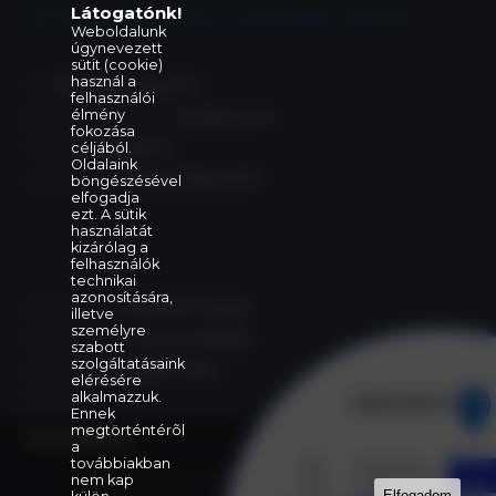
Látogatónk!
Eleki Közös Önkormányzati Hivatal
Weboldalunk
úgynevezett
sütit (cookie)
használ a
Cím:
5742 Elek, Gyulai út 2.
felhasználói
élmény
Központi telefonszám:
+36 66 240 411
fokozása
E-mail:
céljából.
elek@elek.hu
Oldalaink
Hivatali Kapu:
PHELEK,706040373
böngészésével
elfogadja
ezt. A sütik
használatát
kizárólag a
felhasználók
technikai
azonosítására,
Polgármester:
Szelezsán György
illetve
személyre
Alpolgármester:
Purecse Brigitta
szabott
szolgáltatásaink
Jegyző:
dr. Szentgáli Zoltán
elérésére
alkalmazzuk.
Aljegyző:
Ennek
megtörténtérõl
Impresszum
a
továbbiakban
Minden jog fenntartva © 2022 Elek Város
nem kap
Elfogadom