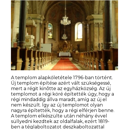
A templom alapkőletétele 1796-ban történt.
Új templom építése azért vált szükségessé,
mert a régit kinõtte az egyházközség. Az új
templomot a régi köré építették úgy, hogy a
régi mindaddig állva maradt, amíg az új el
nem készült. Így az új templomot olyan
nagyra építették, hogy a régi elférjen benne.
A templom elkészülte után néhány évvel
süllyedni kezdtek az oldalfalak, ezért 1819-
ben a téglaboltozatot deszkaboltozattal