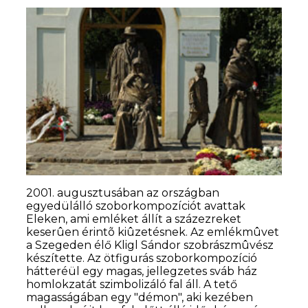
2001. augusztusában az országban
egyedülálló szoborkompozíciót avattak
Eleken, ami emléket állít a százezreket
keserûen érintõ kiûzetésnek. Az emlékmûvet
a Szegeden élő Kligl Sándor szobrászmûvész
készítette. Az ötfigurás szoborkompozíció
hátteréül egy magas, jellegzetes sváb ház
homlokzatát szimbolizáló fal áll. A tető
magasságában egy "démon", aki kezében