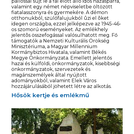
pallossal sújt le a fal előtt álló idős házaspárra,
valamint egy német népviseletbe öltözött
fiatalasszonyra és gyermekére. A démon
otthonukból, szülőfalujukból ûzi el õket
idegen országba, ezzel jelképezve az 1945-46-
os szomorú eseményeket. Az emlékhely
jelentõs összefogással valósulhatott meg. Fő
támogatók a Nemzeti Kulturális Örökség
Minisztériuma, a Magyar Millennium
Kormánybiztos Hivatala, valamint Békés
Megye Önkormányzata. Emellett jelentős
hazai és külföldi, önkormányzatok, kisebbségi
önkormányzatok, szervezetek és
magánszemélyek által nyújtott
adományokból, valamint Elek Város
hozzájárulásából jöhetett létre az alkotás.
Hősök kertje és emlékmű