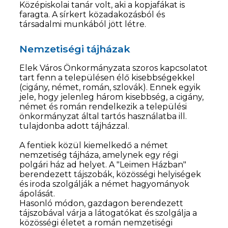
Középiskolai tanár volt, aki a kopjafákat is
faragta. A sírkert közadakozásból és
társadalmi munkából jött létre.
Nemzetiségi tájházak
Elek Város Önkormányzata szoros kapcsolatot
tart fenn a településen élő kisebbségekkel
(cigány, német, román, szlovák). Ennek egyik
jele, hogy jelenleg három kisebbség, a cigány,
német és román rendelkezik a települési
önkormányzat által tartós használatba ill.
tulajdonba adott tájházzal.
A fentiek közül kiemelkedő a német
nemzetiség tájháza, amelynek egy régi
polgári ház ad helyet. A "Leimen Házban"
berendezett tájszobák, közösségi helyiségek
és iroda szolgálják a német hagyományok
ápolását.
Hasonló módon, gazdagon berendezett
tájszobával várja a látogatókat és szolgálja a
közösségi életet a román nemzetiségi