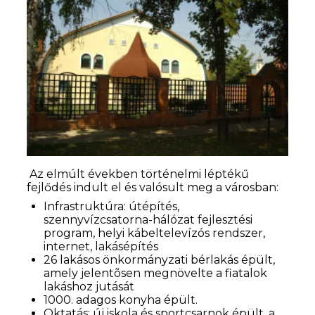
Az elmúlt években történelmi léptékű
fejlődés indult el és valósult meg a városban:
Infrastruktúra: útépítés,
szennyvízcsatorna-hálózat fejlesztési
program, helyi kábeltelevízós rendszer,
internet, lakásépítés
26 lakásos önkormányzati bérlakás épült,
amely jelentõsen megnövelte a fiatalok
lakáshoz jutását
1000. adagos konyha épült.
Oktatás: új iskola és sportcsarnok épült, a