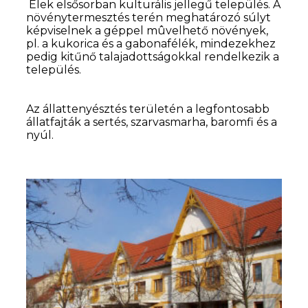
Elek elsősorban kulturális jellegű település. A
növénytermesztés terén meghatározó súlyt
képviselnek a géppel mûvelhető növények,
pl. a kukorica és a gabonafélék, mindezekhez
pedig kitűnő talajadottságokkal rendelkezik a
település.
Az állattenyésztés területén a legfontosabb
állatfajták a sertés, szarvasmarha, baromfi és a
nyúl.