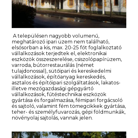
A településen nagyobb volumenű,
meghatározó ipari üzem nem található,
elsősorban a kis, max. 20-25 főt foglalkoztató
vállalkozások terjedtek el, elektronikai
eszközök összeszerelése, csiszolópapírüzem,
varroda, bútorrestaurálás (német
tulajdonossal), sütőipari és kereskedelmi
vállalkozások, építőanyag kereskedés,
asztalos és építőipari szolgáltatások, lakatos-
illetve mezőgazdasági gépgyártó
vállalkozások, fűtéstechnikai eszközök
gyártása és forgalmazása, fémipari forgácsoló
és sajtoló, valamint fém tömegcikkek gyártása,
teher- és személyfuvarozás, gépi földmunkák,
növényolaj sajtolás, vannak jelen.