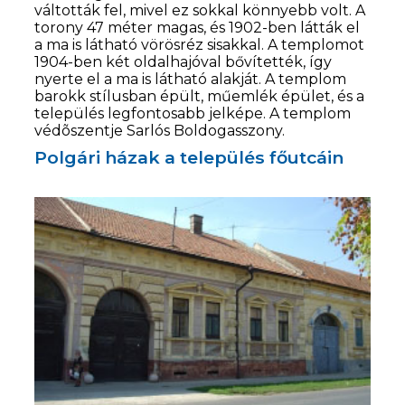
váltották fel, mivel ez sokkal könnyebb volt. A
torony 47 méter magas, és 1902-ben látták el
a ma is látható vörösréz sisakkal. A templomot
1904-ben két oldalhajóval bővítették, így
nyerte el a ma is látható alakját. A templom
barokk stílusban épült, műemlék épület, és a
település legfontosabb jelképe. A templom
védõszentje Sarlós Boldogasszony.
Polgári házak a település főutcáin